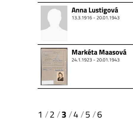
Anna Lustigová
13.3.1916 - 20.01.1943
Markéta Maasová
24.1.1923 - 20.01.1943
1
2
3
4
5
6