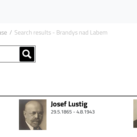
ase
Search results - Brandys nad Labem
Josef Lustig
29.5.1865 -
4.8.1943