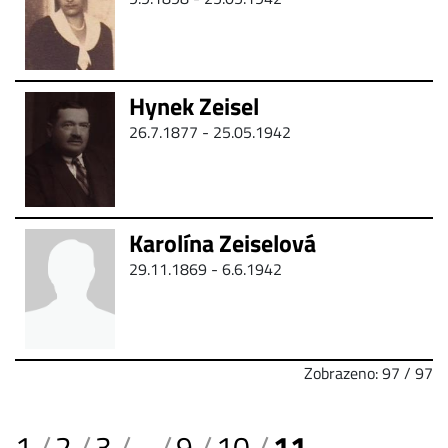
Hynek Zeisel
26.7.1877 - 25.05.1942
Karolína Zeiselová
29.11.1869 -
6.6.1942
Zobrazeno: 97 / 97
1
2
3
...
9
10
11