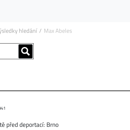
ýsledky hledání
Max Abeles
941
tě před deportací: Brno