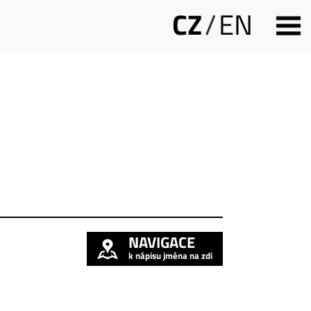
CZ
/
EN
NAVIGACE
k nápisu jména na zdi