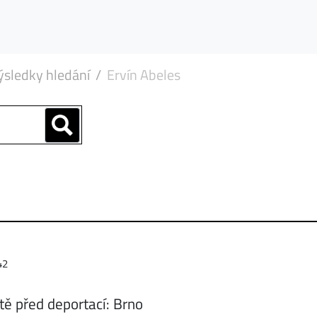
ýsledky hledání
Ervín Abeles
42
tě před deportací: Brno