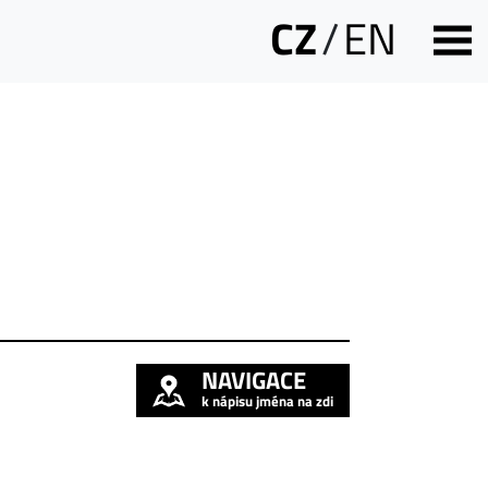
CZ
/
EN
NAVIGACE
k nápisu jména na zdi