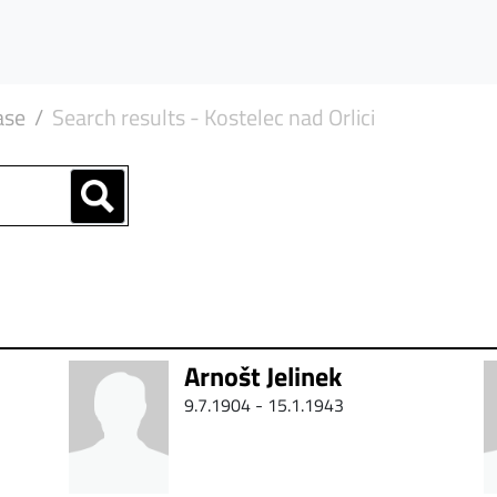
ase
Search results - Kostelec nad Orlici
Arnošt Jelinek
9.7.1904 -
15.1.1943