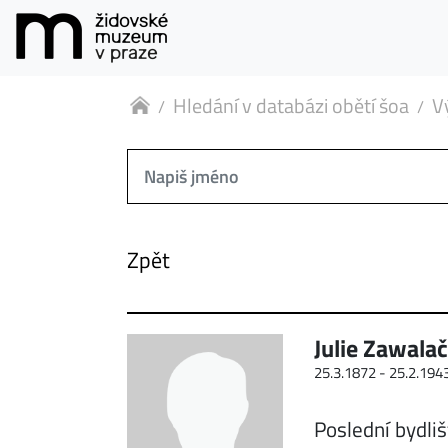
Hledání v databázi obětí šoa
V
Zpět
Julie Zawala
25.3.1872 -
25.2.194
Poslední bydliš