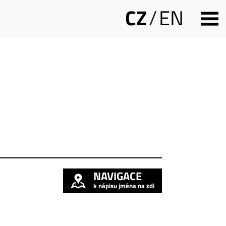
CZ
/
EN
NAVIGACE
k nápisu jména na zdi