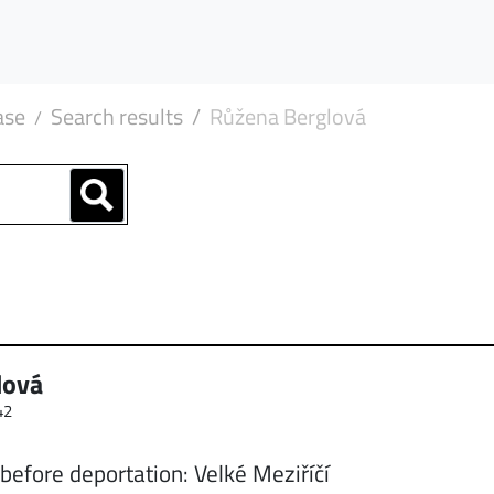
ase
Search results
Růžena Berglová
lová
42
before deportation: Velké Meziříčí