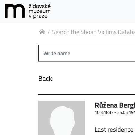
Search the Shoah Victims Datab
Back
Růžena Berg
10.3.1887 -
25.05.19
Last residence 