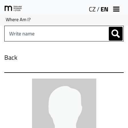
CZ
/
EN
Where Am I?
Back