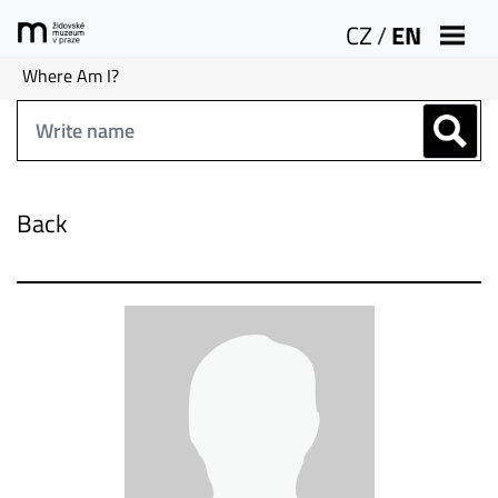
CZ
/
EN
Where Am I?
Back