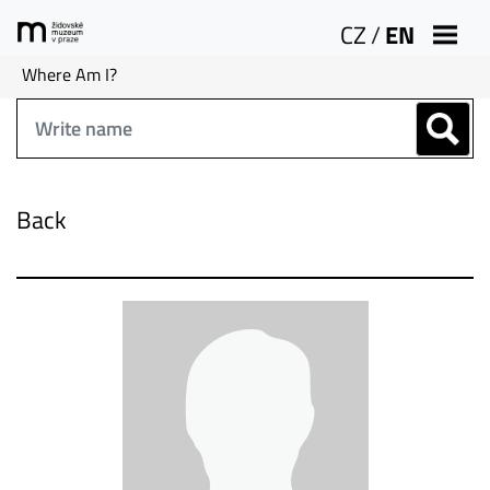
CZ
/
EN
Where Am I?
Back