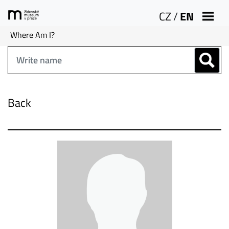
CZ
/
EN
Where Am I?
Back