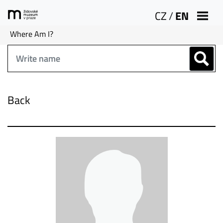
CZ
/
EN
Where Am I?
Back