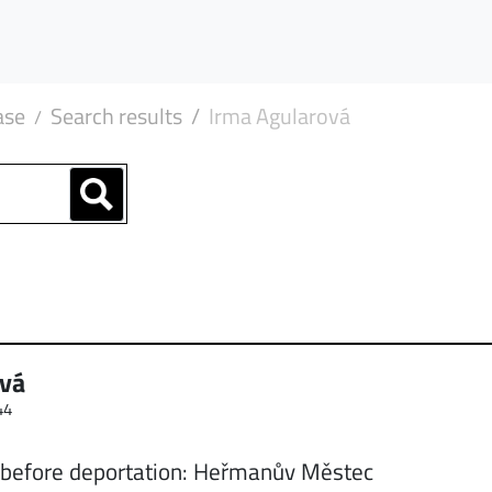
ase
Search results
Irma Agularová
ová
44
 before deportation: Heřmanův Městec