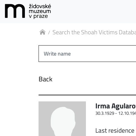
Search the Shoah Victims Datab
Back
Irma Agular
30.3.1929 -
12.10.19
Last residence